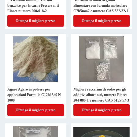
Preservanti alimentari Acido
Benzoato di sodio di grado
benzoico per la carne Preservanti
alimentare con formula molecolare
Einecs numero 200-618-2
C7h5nao2 e numero CAS 532-32-1
Ottenga il migliore prezzo
Ottenga il migliore prezzo
Agaro Agaro in polvere per
Migliore saccarina di sodio per gli
applicazioni Formula C12h18o9 N
additivi alimentari, numero Einecs
1000
204-886-1 e numero CAS 6155-57-3
Ottenga il migliore prezzo
Ottenga il migliore prezzo