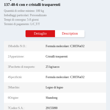
137-40-6 con e cristalli trasparenti
Quantità di ordine minimo: 100 kg
Imballaggi particolari: Personalizzato
Tempi di consegna: 5-8 giorni
Termini di pagamento: L/C,T/T
Dettaglio
Description
1Modello N.O.:
Formula molecolare: C3H5NaO2
2Apparizione:
Cristalli trasparenti
3Pacchetto di trasporto:
25 kg/sacco
4Specificità:
Formula molecolare: C3H5NaO2
5Marchio:
Legno di legno
6Origine:
Shandong
7Codice S.A.:
29155090