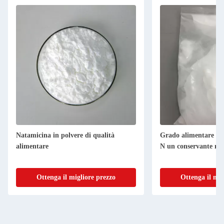
Natamicina in polvere di qualità
Grado alimentare Pu
alimentare
N un conservante nat
Ottenga il migliore prezzo
Ottenga il mig