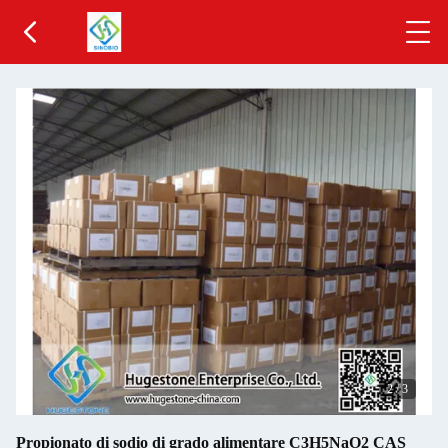
2
/
3
Propionato di sodio di grado alimentare C3H5NaO2 CAS