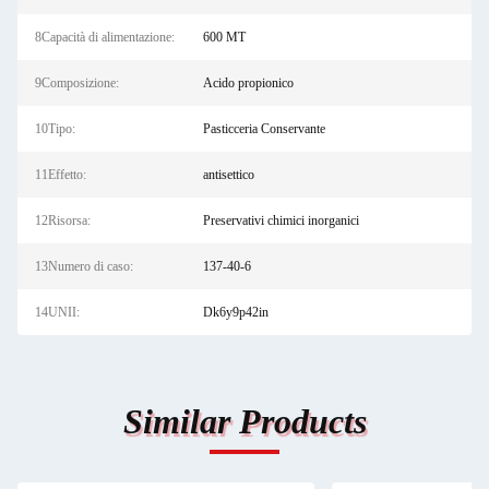
8Capacità di alimentazione:
600 MT
9Composizione:
Acido propionico
10Tipo:
Pasticceria Conservante
11Effetto:
antisettico
12Risorsa:
Preservativi chimici inorganici
13Numero di caso:
137-40-6
14UNII:
Dk6y9p42in
Similar Products