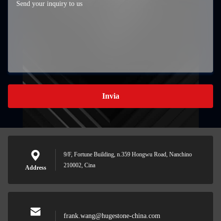
Invia
9/F, Fortune Building, n.359 Hongwu Road, Nanchino
210002, Cina
Address
frank.wang@hugestone-china.com