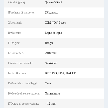
7Acidità (pKa):
Quattro.5Dieci.
8Pacchetto di trasporto:
25 kg/sacco
9Specificità:
C6h2 ((Oh) 3cooh
10Marchio:
Legno di legno
11Origine:
Jiangsu
12Codice S.A.:
29182900
13Valore nutrizionale:
Nutrizione
14Certificazione:
BRC, ISO, FDA, HACCP
15Materiale di imballaggio:
Carta
16Metodo di conservazione:
Normalmente
17Durata di conservazione:
> 12 mesi