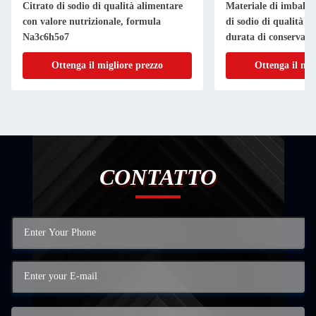
Citrato di sodio di qualità alimentare
Materiale di imballa
con valore nutrizionale, formula
di sodio di qualità a
Na3c6h5o7
durata di conservazi
Ottenga il migliore prezzo
Ottenga il mig
CONTATTO