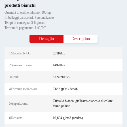
prodotti bianchi
Quantità di ordine minimo: 100 kg
Imballaggi particolari: Personalizzato
Tempi di consegna: 5-8 giorni
Termini di pagamento: L/C,T/T
Dettaglio
Description
1Modello N.O.:
C7H6O5
2Numero di caso:
149-91-7
3UNII:
632xd903sp
4Formula molecolare:
C6h2 ((Oh) 3cooh
Cristallo bianco, giallastro-bianco o di colore
5Apparizione:
fauno pallido
6Densità:
10,694 g/cm3 (anidro)