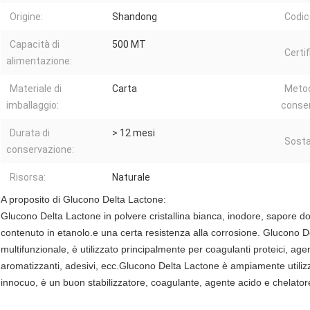
Origine:
Shandong
Codice
Capacità di
500 MT
Certi
alimentazione:
Materiale di
Carta
Metod
imballaggio:
conser
Durata di
> 12 mesi
Sosta
conservazione:
Risorsa:
Naturale
A proposito di Glucono Delta Lactone:
Glucono Delta Lactone in polvere cristallina bianca, inodore, sapore d
contenuto in etanolo.e una certa resistenza alla corrosione. Glucono 
multifunzionale, è utilizzato principalmente per coagulanti proteici, agen
aromatizzanti, adesivi, ecc.Glucono Delta Lactone è ampiamente utiliz
innocuo, è un buon stabilizzatore, coagulante, agente acido e chelator