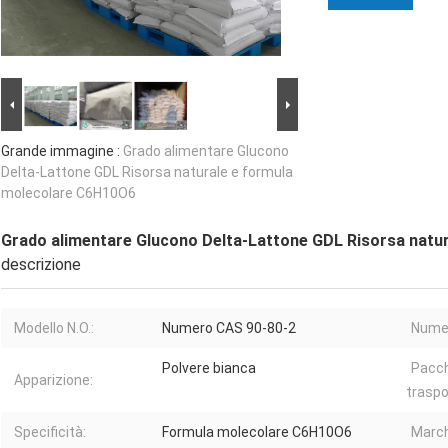
Grande immagine :
Grado alimentare Glucono
Delta-Lattone GDL Risorsa naturale e formula
molecolare C6H10O6
Grado alimentare Glucono Delta-Lattone GDL Risorsa natu
descrizione
Modello N.O.:
Numero CAS 90-80-2
Numer
Polvere bianca
Pacch
Apparizione:
traspo
Specificità:
Formula molecolare C6H10O6
March