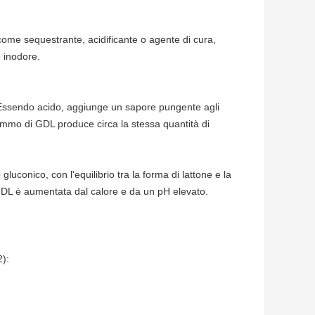
come sequestrante, acidificante o agente di cura,
e inodore.
. Essendo acido, aggiunge un sapore pungente agli
grammo di GDL produce circa la stessa quantità di
luconico, con l'equilibrio tra la forma di lattone e la
l GDL è aumentata dal calore e da un pH elevato.
2):