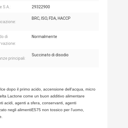
 S.A.:
29322900
BRC, ISO, FDA, HACCP
ficazione:
o di
Normalmente
vazione:
Succinato di disodio
nze principali:
olce dopo il primo acido, accensione dell'acqua, micro
Delta Lactone come un buon additivo alimentare
ti acidi, agenti a sfera, conservanti, agenti
zato negli alimentiE575 non tossico per l'uomo,
e.