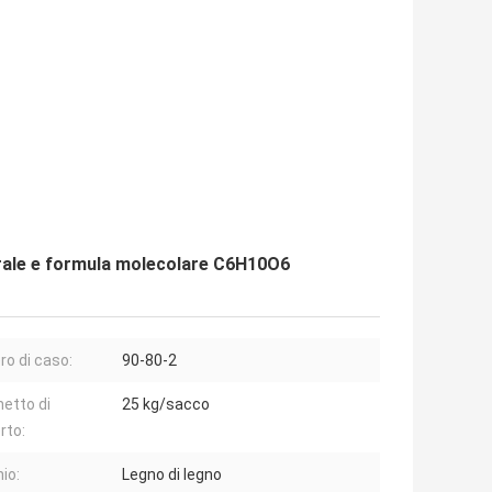
rale e formula molecolare C6H10O6
o di caso:
90-80-2
etto di
25 kg/sacco
rto:
io:
Legno di legno