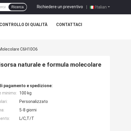
Richiedere un preventivo
|
Italian
Ricerca
CONTROLLO DI QUALITÀ
CONTATTACI
 Molecolare C6H10O6
sorsa naturale e formula molecolare
di pagamento e spedizione:
e minimo:
100 kg
lari:
Personalizzato
na:
5-8 giorni
ento:
L/C,T/T