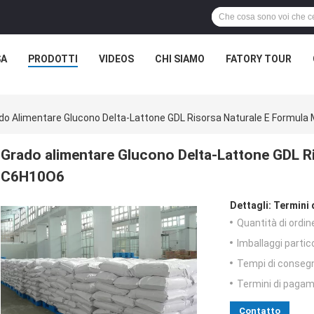
SA
PRODOTTI
VIDEOS
CHI SIAMO
FATORY TOUR
do Alimentare Glucono Delta-Lattone GDL Risorsa Naturale E Formula
Grado alimentare Glucono Delta-Lattone GDL Ri
C6H10O6
Dettagli:
Termini 
Quantità di ordin
Imballaggi partico
Tempi di conseg
Termini di pagam
Contatto