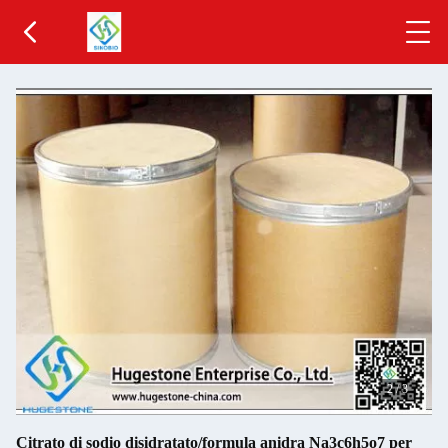
2
/
3
Citrato di sodio disidratato/formula anidra Na3c6h5o7 per