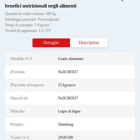
benefici nutrizionali negli alimenti
Quantità di ordine minimo: 100 kg
Imballaggi particolari: Personalizzato
Tempi di consegna: 5-8 giorni
Termini di pagamento: L/C,T/T
Dettaglio
Description
1Modello N.O.:
Grado alimentare
2Formula:
Na3C6H5O7
3Pacchetto di trasporto:
25 kg/sacco
4Specificità:
Na3C6H5O7
5Marchio:
Legno di legno
6Origine:
Shandong
7Codice S.A.:
29181500