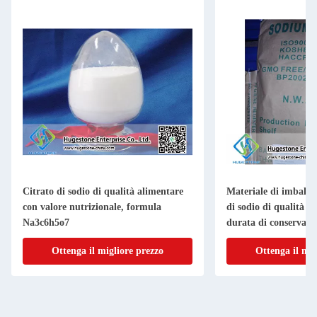
Citrato di sodio di qualità alimentare
Materiale di imballa
con valore nutrizionale, formula
di sodio di qualità a
Na3c6h5o7
durata di conservazi
Ottenga il migliore prezzo
Ottenga il mig