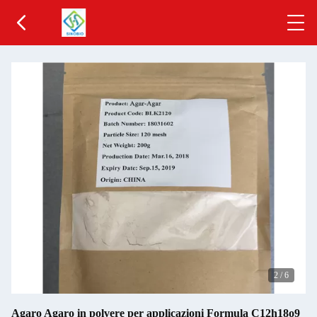
2
/
6
Agaro Agaro in polvere per applicazioni Formula C12h18o9