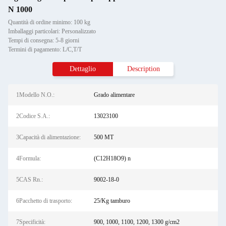
N 1000
Quantità di ordine minimo: 100 kg
Imballaggi particolari: Personalizzato
Tempi di consegna: 5-8 giorni
Termini di pagamento: L/C,T/T
Dettaglio
Description
1Modello N.O.:
Grado alimentare
2Codice S.A.:
13023100
3Capacità di alimentazione:
500 MT
4Formula:
(C12H18O9) n
5CAS Rn.:
9002-18-0
6Pacchetto di trasporto:
25/Kg tamburo
7Specificità:
900, 1000, 1100, 1200, 1300 g/cm2