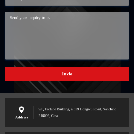
Invia
9/F, Fortune Building, n.359 Hongwu Road, Nanchino
210002, Cina
Address