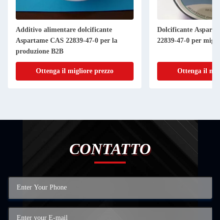
Additivo alimentare dolcificante
Dolcificante Aspart
Aspartame CAS 22839-47-0 per la
22839-47-0 per migli
produzione B2B
Ottenga il migliore prezzo
Ottenga il mig
CONTATTO