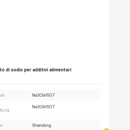
o di sodio per additivi alimentari
la:
Na3C6H5O7
Na3C6H5O7
icità:
e:
Shandong