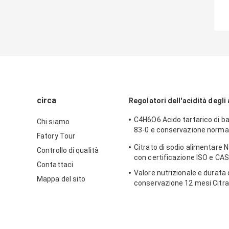
circa
Regolatori dell'acidità degli 
C4H6O6 Acido tartarico di b
Chi siamo
83-0 e conservazione norma
Fatory Tour
formula strutturale
Citrato di sodio alimentare
Controllo di qualità
con certificazione ISO e CA
Contattaci
Valore nutrizionale e durata 
Mappa del sito
conservazione 12 mesi Citra
per additivi alimentari