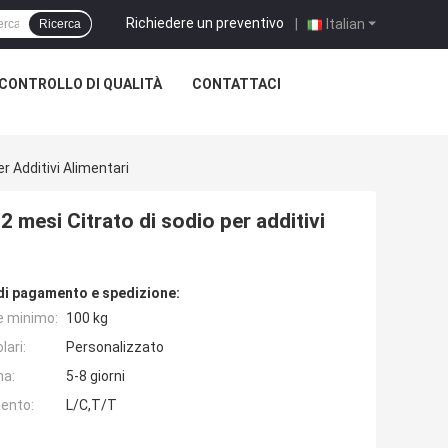
Richiedere un preventivo
|
Italian
Ricerca
CONTROLLO DI QUALITÀ
CONTATTACI
r Additivi Alimentari
 mesi Citrato di sodio per additivi
di pagamento e spedizione:
e minimo:
100 kg
lari:
Personalizzato
na:
5-8 giorni
ento:
L/C,T/T