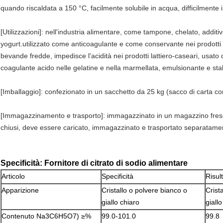
quando riscaldata a 150 °C, facilmente solubile in acqua, difficilmente 
[Utilizzazioni]: nell'industria alimentare, come tampone, chelato, addit
yogurt.utilizzato come anticoagulante e come conservante nei prodotti 
bevande fredde, impedisce l'acidità nei prodotti lattiero-caseari, usat
coagulante acido nelle gelatine e nella marmellata, emulsionante e stab
[Imballaggio]: confezionato in un sacchetto da 25 kg (sacco di carta c
[Immagazzinamento e trasporto]: immagazzinato in un magazzino fresco,
chiusi, deve essere caricato, immagazzinato e trasportato separatamen
Specificità:
Fornitore di citrato di sodio alimentare
Articolo
Specificità
Risult
Apparizione
Cristallo o polvere bianco o
Crist
giallo chiaro
giall
Contenuto
Na3C6H5O7
) ≥%
99.0-101.0
99.8