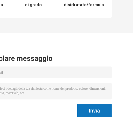
ta
di grado
disidratato/formula
di
alimentare
anidra Na3c6h5o7
Formula
per benefici
Na3c6h5o7 per il
nutrizionali negli
metodo di
alimenti
stoccaggio
normale
ciare messaggio