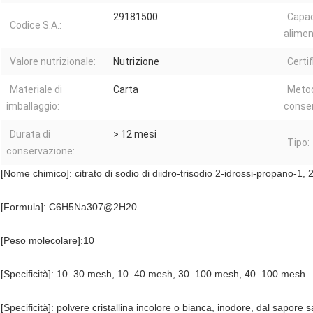
29181500
Capac
Codice S.A.:
alimen
Valore nutrizionale:
Nutrizione
Certi
Materiale di
Carta
Metod
imballaggio:
conser
Durata di
> 12 mesi
Tipo:
conservazione:
[Nome chimico]: citrato di sodio di diidro-trisodio 2-idrossi-propano-1, 2
[Formula]: C6H5Na307@2H20
[Peso molecolare]:10
[Specificità]: 10_30 mesh, 10_40 mesh, 30_100 mesh, 40_100 mesh.
[Specificità]: polvere cristallina incolore o bianca, inodore, dal sapore s