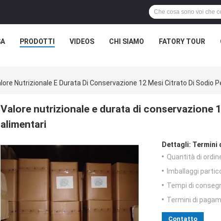
SA
PRODOTTI
VIDEOS
CHI SIAMO
FATORY TOUR
lore Nutrizionale E Durata Di Conservazione 12 Mesi Citrato Di Sodio Pe
Valore nutrizionale e durata di conservazione 12
alimentari
Dettagli:
Termini 
Quantità di ordin
Imballaggi partico
Tempi di conseg
Termini di pagam
Contatto