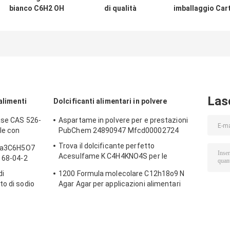
bianco C6H2 OH
di qualità
imballaggio Car
3COOH CAS 149-
alimentare con
citrato di sodio 
91-7 Per prodotti
valore
qualità
bianchi
nutrizionale,
alimentare con
formula
durata di
Na3c6h5o7
conservazione
Las
alimenti
Dolcificanti alimentari in polvere
ase CAS 526-
Aspartame in polvere per e prestazioni
le con
PubChem 24890947 Mfcd00002724
Trova il dolcificante perfetto
 Na3C6H5O7
Acesulfame K C4H4KNO4S per le
S 68-04-2
esigenze dei tuoi clienti
di
1200 Formula molecolare C12h18o9 N
to di sodio
Agar Agar per applicazioni alimentari