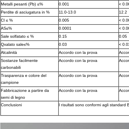
Metalli pesanti (Pb) ≤%
0.001
< 0.0
Perdite di asciugatura in %
11.0-13.0
12.2
Cl ≤ %
0.005
< 0.0
AS≤%
0.0001
< 0.0
Sale solfatato ≤ %
0.15
0.05
Qxalato sale≤%
0.03
< 0.0
Alcalinità
Accordo con la prova
Accor
Sostanze facilmente
Accordo con la prova
Accor
carbonabili
Trasparenza e colore del
Accordo con la prova
Accor
campione
Fabbricazione a partire da
Accordo con la prova
Accor
semi di legno
Conclusioni
I risultati sono conformi agli standard