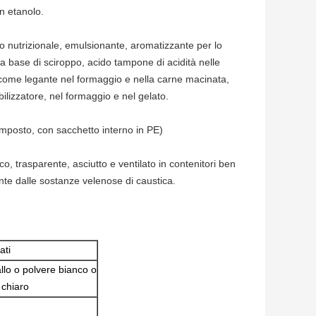
in etanolo.
ivo nutrizionale, emulsionante, aromatizzante per lo
a base di sciroppo, acido tampone di acidità nelle
o come legante nel formaggio e nella carne macinata,
ilizzatore, nel formaggio e nel gelato.
omposto, con sacchetto interno in PE)
 trasparente, asciutto e ventilato in contenitori ben
te dalle sostanze velenose di caustica.
ati
allo o polvere bianco o
o chiaro