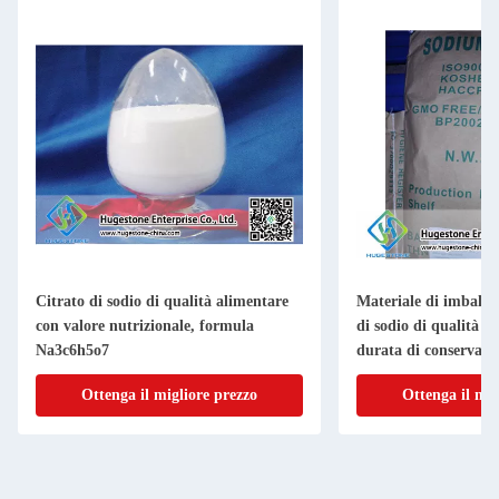
Citrato di sodio di qualità alimentare
Materiale di imballa
con valore nutrizionale, formula
di sodio di qualità a
Na3c6h5o7
durata di conservazi
Ottenga il migliore prezzo
Ottenga il mig