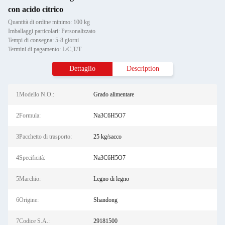
con acido citrico
Quantità di ordine minimo: 100 kg
Imballaggi particolari: Personalizzato
Tempi di consegna: 5-8 giorni
Termini di pagamento: L/C,T/T
Dettaglio
Description
1Modello N.O.:
Grado alimentare
2Formula:
Na3C6H5O7
3Pacchetto di trasporto:
25 kg/sacco
4Specificità:
Na3C6H5O7
5Marchio:
Legno di legno
6Origine:
Shandong
7Codice S.A.:
29181500