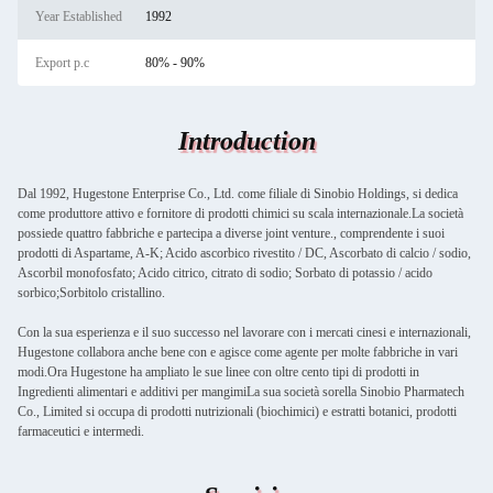
Year Established
1992
Export p.c
80% - 90%
Introduction
Dal 1992, Hugestone Enterprise Co., Ltd. come filiale di Sinobio Holdings, si dedica
come produttore attivo e fornitore di prodotti chimici su scala internazionale.La società
possiede quattro fabbriche e partecipa a diverse joint venture., comprendente i suoi
prodotti di Aspartame, A-K; Acido ascorbico rivestito / DC, Ascorbato di calcio / sodio,
Ascorbil monofosfato; Acido citrico, citrato di sodio; Sorbato di potassio / acido
sorbico;Sorbitolo cristallino.
Con la sua esperienza e il suo successo nel lavorare con i mercati cinesi e internazionali,
Hugestone collabora anche bene con e agisce come agente per molte fabbriche in vari
modi.Ora Hugestone ha ampliato le sue linee con oltre cento tipi di prodotti in
Ingredienti alimentari e additivi per mangimiLa sua società sorella Sinobio Pharmatech
Co., Limited si occupa di prodotti nutrizionali (biochimici) e estratti botanici, prodotti
farmaceutici e intermedi.