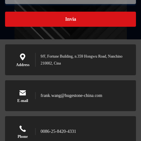
Invia
9/F, Fortune Building, n.359 Hongwu Road, Nanchino
210002, Cina
Address
frank.wang@hugestone-china.com
E-mail
0086-25-8420-4331
Phone