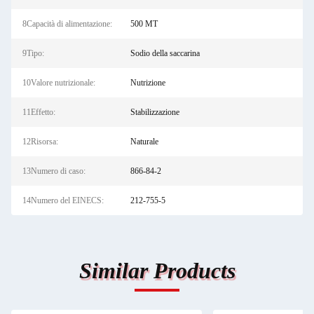
8Capacità di alimentazione:
500 MT
9Tipo:
Sodio della saccarina
10Valore nutrizionale:
Nutrizione
11Effetto:
Stabilizzazione
12Risorsa:
Naturale
13Numero di caso:
866-84-2
14Numero del EINECS:
212-755-5
Similar Products