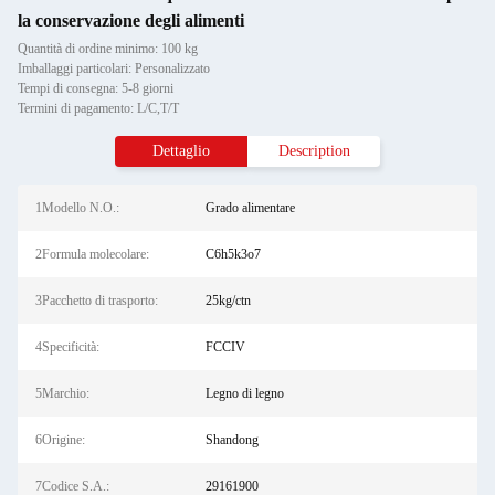
la conservazione degli alimenti
Quantità di ordine minimo: 100 kg
Imballaggi particolari: Personalizzato
Tempi di consegna: 5-8 giorni
Termini di pagamento: L/C,T/T
Dettaglio
Description
1Modello N.O.:
Grado alimentare
2Formula molecolare:
C6h5k3o7
3Pacchetto di trasporto:
25kg/ctn
4Specificità:
FCCIV
5Marchio:
Legno di legno
6Origine:
Shandong
7Codice S.A.:
29161900