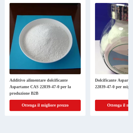
Additivo alimentare dolcificante
Dolcificante Aspart
Aspartame CAS 22839-47-0 per la
22839-47-0 per migli
produzione B2B
Ottenga il migliore prezzo
Ottenga il mig