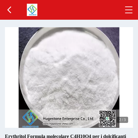
2
/
3
Erythritol Formula molecolare C4H10O4 per i dolcificanti