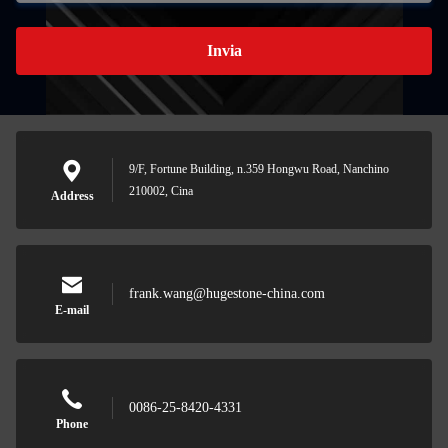
Invia
9/F, Fortune Building, n.359 Hongwu Road, Nanchino
210002, Cina
Address
frank.wang@hugestone-china.com
E-mail
0086-25-8420-4331
Phone