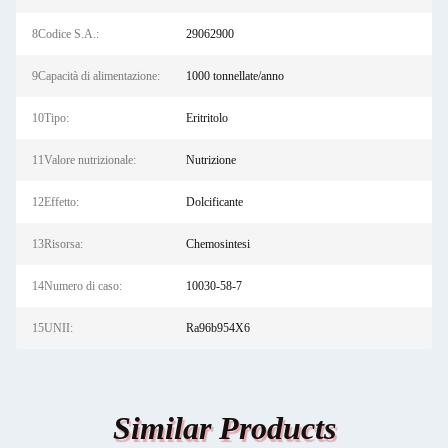
8Codice S.A.:
29062900
9Capacità di alimentazione:
1000 tonnellate/anno
10Tipo:
Eritritolo
11Valore nutrizionale:
Nutrizione
12Effetto:
Dolcificante
13Risorsa:
Chemosintesi
14Numero di caso:
10030-58-7
15UNII:
Ra96b954X6
Similar Products