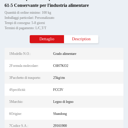
61-5 Conservante per l'industria alimentare
Quantità di ordine minimo: 100 kg
Imballaggi particolari: Personalizzato
Tempi di consegna: 5-8 giorni
Termini di pagamento: L/C,T/T
Dettaglio
Description
1Modello N.O.:
Grado alimentare
2Formula molecolare:
C6H7KO2
3Pacchetto di trasporto:
25kg/ctn
4Specificità:
FCCIV
5Marchio:
Legno di legno
6Origine:
Shandong
7Codice S.A.:
29161900