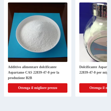
Additivo alimentare dolcificante
Dolcificante Aspart
Aspartame CAS 22839-47-0 per la
22839-47-0 per migli
produzione B2B
Ottenga il migliore prezzo
Ottenga il mig