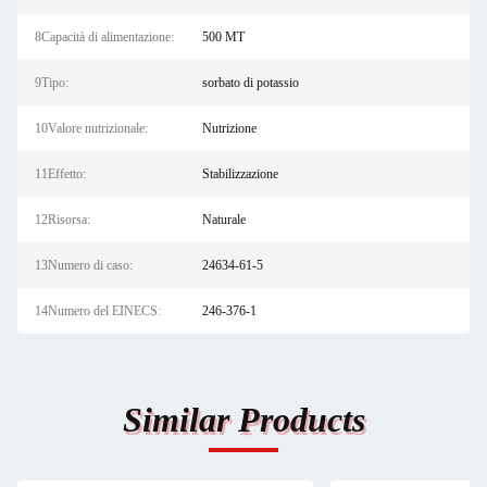
8Capacità di alimentazione:
500 MT
9Tipo:
sorbato di potassio
10Valore nutrizionale:
Nutrizione
11Effetto:
Stabilizzazione
12Risorsa:
Naturale
13Numero di caso:
24634-61-5
14Numero del EINECS:
246-376-1
Similar Products