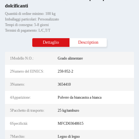
dolcificanti
Quantità di ordine minimo: 100 kg
Imballaggi particolari: Personalizzato
Tempi di consegna: 5-8 giorni
Termini di pagamento: L/C,T/T
Dettaglio
Description
1Modello N.O.:
Grado alimentare
2Numero del EINECS:
259-952-2
3Numero:
3654410
4Apparizione:
Polvere da biancastra a bianca
5Pacchetto di trasporto:
25 kg/tamburo
6Specificità:
MFCD03648615
7Marchio:
Legno di legno