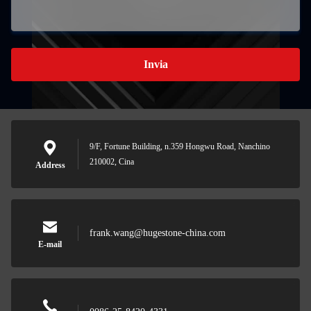
Invia
9/F, Fortune Building, n.359 Hongwu Road, Nanchino
210002, Cina
Address
frank.wang@hugestone-china.com
E-mail