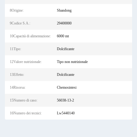
8Origine:
Shandong
9Codice S.A.:
29400000
10Capacità di alimentazione:
6000 mt
11Tipo:
Dolcificante
12Valore nutrizionale:
Tipo non nutrizionale
13Effetto:
Dolcificante
14Risorsa:
Chemosintesi
15Numero di caso:
56038-13-2
16Numero dei tecnici:
Lw5440140