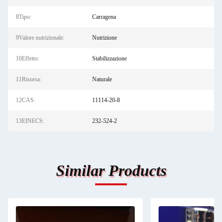
8Tipo:
Carragena
9Valore nutrizionale:
Nutrizione
10Effetto:
Stabilizzazione
11Risorsa:
Naturale
12CAS:
11114-20-8
13EINECS:
232-524-2
Similar Products