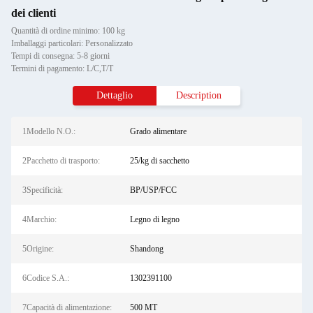
dei clienti
Quantità di ordine minimo: 100 kg
Imballaggi particolari: Personalizzato
Tempi di consegna: 5-8 giorni
Termini di pagamento: L/C,T/T
Dettaglio
Description
1Modello N.O.:
Grado alimentare
2Pacchetto di trasporto:
25/kg di sacchetto
3Specificità:
BP/USP/FCC
4Marchio:
Legno di legno
5Origine:
Shandong
6Codice S.A.:
1302391100
7Capacità di alimentazione:
500 MT