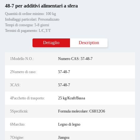
48-7 per additivi alimentari a sfera
Quantità di ordine minimo: 100 kg
Imballaggi particolari: Personalizzato
Tempi di consegna: 5-8 giorni
Termini di pagamento: L/C,T/T
Dettaglio
Description
1Modello N.O.:
Numero CAS: 57-48-7
2Numero di caso:
57-48-7
3CAS:
57-48-7
4Pacchetto di trasporto:
25 kg/Kraft/Bassa
5Specificità:
Formula molecolare: C6H12O6
6Marchio:
Legno di legno
7Origine:
Jiangsu