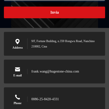
Invia
9/F, Fortune Building, n.359 Hongwu Road, Nanchino
210002, Cina
Address
frank.wang@hugestone-china.com
E-mail
0086-25-8420-4331
Phone