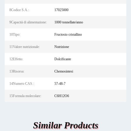
8Codice S.A.:
17025000
9Capacità di alimentazione:
1000 tonnellate/anno
10Tipo:
Fructosio cristallino
11Valore nutrizionale:
Nutrizione
12Effetto:
Dolcificante
13Risorsa:
Chemosintesi
14Numero CAS.:
57-48-7
15Formula molecolare:
C6H12O6
Similar Products