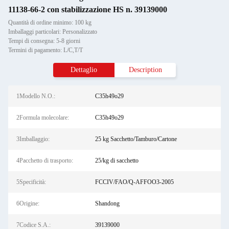
11138-66-2 con stabilizzazione HS n. 39139000
Quantità di ordine minimo: 100 kg
Imballaggi particolari: Personalizzato
Tempi di consegna: 5-8 giorni
Termini di pagamento: L/C,T/T
Dettaglio
Description
1Modello N.O.:
C35h49o29
2Formula molecolare:
C35h49o29
3Imballaggio:
25 kg Sacchetto/Tamburo/Cartone
4Pacchetto di trasporto:
25/kg di sacchetto
5Specificità:
FCCIV/FAO/Q-AFFOO3-2005
6Origine:
Shandong
7Codice S.A.:
39139000