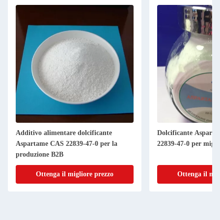
Additivo alimentare dolcificante
Dolcificante Aspart
Aspartame CAS 22839-47-0 per la
22839-47-0 per migli
produzione B2B
Ottenga il migliore prezzo
Ottenga il mig