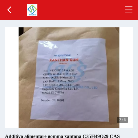
2
/
6
Additivo alimentare gomma xantana C35H49O29 CAS