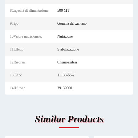
8Capacità di alimentazione:
500 MT
9Tipo:
Gomma del xantano
10Valore nutrizionale:
Nutrizione
11Effetto:
Stabilizzazione
12Risorsa:
Chemosintesi
13CAS:
11138-66-2
14HS no.:
39139000
Similar Products