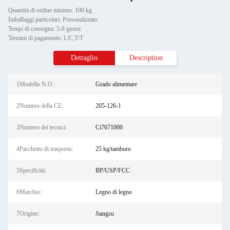
Quantità di ordine minimo: 100 kg
Imballaggi particolari: Personalizzato
Tempi di consegna: 5-8 giorni
Termini di pagamento: L/C,T/T
Dettaglio
Description
1Modello N.O.:
Grado alimentare
2Numero della CE:
205-126-1
3Numero dei tecnici:
Ci7671000
4Pacchetto di trasporto:
25 kg/tamburo
5Specificità:
BP/USP/FCC
6Marchio:
Legno di legno
7Origine:
Jiangsu