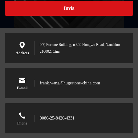
Invia
9/F, Fortune Building, n.359 Hongwu Road, Nanchino
210002, Cina
Address
frank.wang@hugestone-china.com
E-mail
0086-25-8420-4331
Phone