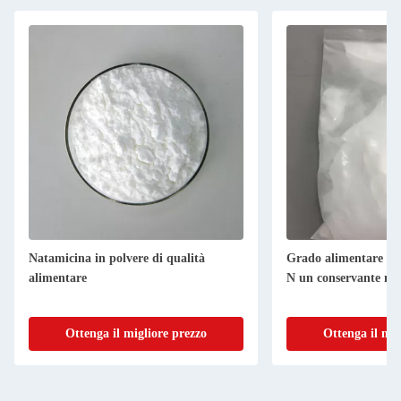
Natamicina in polvere di qualità
Grado alimentare Pu
alimentare
N un conservante nat
Ottenga il migliore prezzo
Ottenga il mig