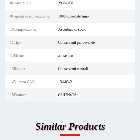
8Codice S.A.:
29362700
9Capacità di alimentazione:
1000 tonnellate/anno
10Composizione:
Ascorbato di sodio
11Tipo:
Conservanti per bevande
12Effetto:
antisettico
13Risorsa:
Conservanti naturali
14Numero CAS.:
134-03-2
15Formula:
C6H7NaO6
Similar Products