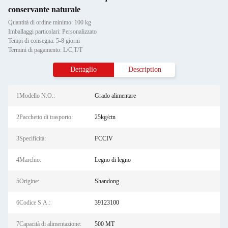
conservante naturale
Quantità di ordine minimo: 100 kg
Imballaggi particolari: Personalizzato
Tempi di consegna: 5-8 giorni
Termini di pagamento: L/C,T/T
Dettaglio
Description
1Modello N.O.:
Grado alimentare
2Pacchetto di trasporto:
25kg/ctn
3Specificità:
FCCIV
4Marchio:
Legno di legno
5Origine:
Shandong
6Codice S.A.:
39123100
7Capacità di alimentazione:
500 MT