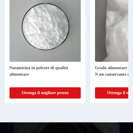
Natamicina in polvere di qualità
Grado alimentare Pu
alimentare
N un conservante nat
Ottenga il migliore prezzo
Ottenga il mig