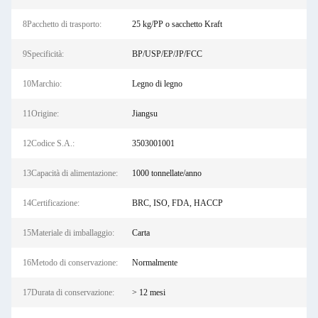
8Pacchetto di trasporto:
25 kg/PP o sacchetto Kraft
9Specificità:
BP/USP/EP/JP/FCC
10Marchio:
Legno di legno
11Origine:
Jiangsu
12Codice S.A.:
3503001001
13Capacità di alimentazione:
1000 tonnellate/anno
14Certificazione:
BRC, ISO, FDA, HACCP
15Materiale di imballaggio:
Carta
16Metodo di conservazione:
Normalmente
17Durata di conservazione:
> 12 mesi