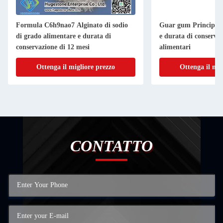
Formula C6h9nao7 Alginato di sodio
Guar gum Principale 
di grado alimentare e durata di
e durata di conservaz
conservazione di 12 mesi
alimentari
Ottenga il migliore prezzo
Ottenga il mig
CONTATTO