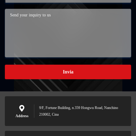
Invia
9/F, Fortune Building, n.359 Hongwu Road, Nanchino
210002, Cina
Address