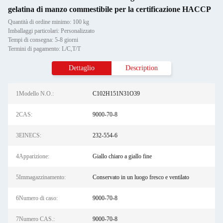
gelatina di manzo commestibile per la certificazione HACCP
Quantità di ordine minimo: 100 kg
Imballaggi particolari: Personalizzato
Tempi di consegna: 5-8 giorni
Termini di pagamento: L/C,T/T
Dettaglio
Description
1Modello N.O.:
C102H151N31O39
2CAS:
9000-70-8
3EINECS:
232-554-6
4Apparizione:
Giallo chiaro a giallo fine
5Immagazzinamento:
Conservato in un luogo fresco e ventilato
6Numero di caso:
9000-70-8
7Numero CAS.:
9000-70-8