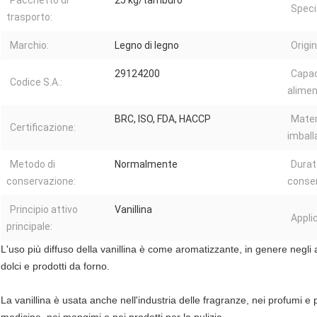
Pacchetto di
25 kg/tamburo
Specif
trasporto:
Marchio:
Legno di legno
Origin
29124200
Capac
Codice S.A.:
alimen
BRC, ISO, FDA, HACCP
Mater
Certificazione:
imball
Metodo di
Normalmente
Durat
conservazione:
conser
Principio attivo
Vanillina
Appli
principale:
L'uso più diffuso della vanillina è come aromatizzante, in genere negli al
dolci e prodotti da forno.
La vanillina è usata anche nell'industria delle fragranze, nei profumi e