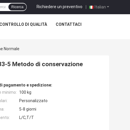
Richiedere un preventivo
|
Italian
Ricerca
CONTROLLO DI QUALITÀ
CONTATTACI
ne Normale
-33-5 Metodo di conservazione
di pagamento e spedizione:
e minimo:
100 kg
lari:
Personalizzato
na:
5-8 giorni
ento:
L/C,T/T