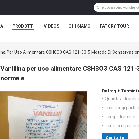
SA
PRODOTTI
VIDEOS
CHI SIAMO
FATORY TOUR
lina Per Uso Alimentare C8H8O3 CAS 121-33-5 Metodo Di Conservazio
Vanillina per uso alimentare C8H8O3 CAS 121
normale
Dettagli:
Termini 
Quantità di ordin
Imballaggi partico
Tempi di conseg
Termini di pagam
Contatto