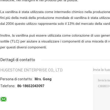
medicine, nei mangimi e nei prodotti per la pulizia.
La vanillina è stata utilizzata come intermedio chimico nella produzione
fini.più della metà della produzione mondiale di vanillina è stata utilizz
dal 2004 questo utilizzo rappresenta solo il 13% del mercato della vanil
Inoltre, la vanillina può essere utilizzata come colorazione di uso gener
sottile (TLC) per aiutare a visualizzare i componenti di una miscela 
per questi diversi componenti.
Dettagli di contatto
HUGESTONE ENTERPRISE CO., LTD.
Invia la tu
Persona di contatto:
Mrs. Gong
Telefono:
86-18652043097