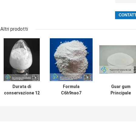
Altri prodotti
Durata di
Formula
Guar gum
conservazione 12
C6h9nao7
Principale
mesi Gomma di
Alginato di sodio
ingrediente atti
guar naturale di
di grado
e durata di
qualità
alimentare e
conservazione
alimentare con
durata di
dei prodotti
numero CAS
conservazione di
alimentari
9000-30-0
12 mesi