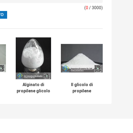
(
0
/ 3000)
Alginato di
Il glicolo di
propilene glicolo
propilene
vo
alimentare PGA
alginato è la
con acido
soluzione
alginico Metodo
definitiva per la
di stoccaggio
conservazione
normale
dei prodotti a
base di farina