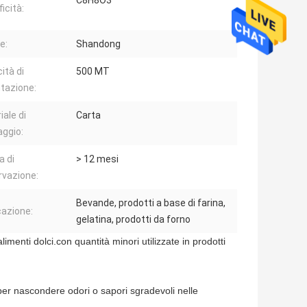
C8H8O3
icità:
e:
Shandong
ità di
500 MT
tazione:
iale di
Carta
aggio:
a di
> 12 mesi
vazione:
Bevande, prodotti a base di farina,
cazione:
gelatina, prodotti da forno
imenti dolci.con quantità minori utilizzate in prodotti
 per nascondere odori o sapori sgradevoli nelle