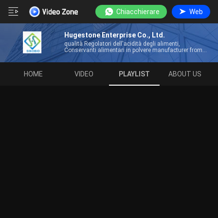
Chiacchierare
Web
Hugestone Enterprise Co., Ltd.
qualità Regolatori dell'acidità degli alimenti,
Conservanti alimentari in polvere manufacturer from
China
HOME
VIDEO
PLAYLIST
ABOUT US